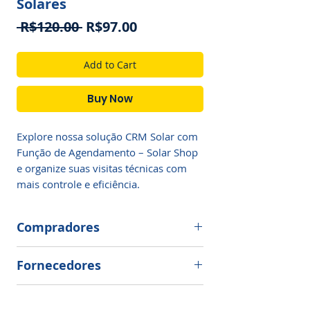
Solares
Regular
Sale
 R$120.00 
R$97.00
Price
Price
Add to Cart
Buy Now
Explore nossa solução CRM Solar com 
Função de Agendamento – Solar Shop 
e organize suas visitas técnicas com 
mais controle e eficiência.
Compradores
Economize tempo e tenha certeza de
Fornecedores
conseguir o menor preço sempre! Em
apenas alguns cliques você fala
Se você é um distribuidor de
diretamente com milhares
Como Funciona?
equipamentos, oferecemos a