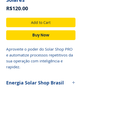
Price
R$120.00
Add to Cart
Buy Now
Aproveite o poder do Solar Shop PRO 
e automatize processos repetitivos da 
sua operação com inteligência e 
rapidez.
Energia Solar Shop Brasil
O
Painel de Projetos
é a plataforma
oficial da Energia Solar Shop Brasil que
revolucionou a gestão de tarefas,
contratos, propostas e manutenção