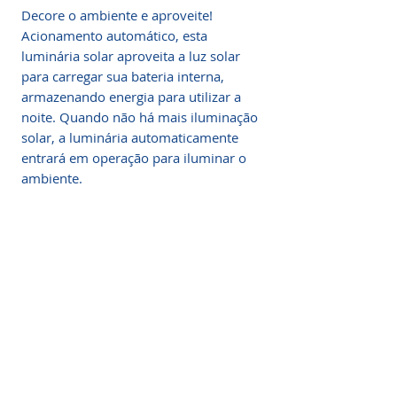
Decore o ambiente e aproveite!
Acionamento automático, esta
luminária solar aproveita a luz solar
para carregar sua bateria interna,
armazenando energia para utilizar a
noite. Quando não há mais iluminação
solar, a luminária automaticamente
entrará em operação para iluminar o
ambiente.
Iluminação Solar
3 modos de iluminação:
Aplicações
Está disponível 3 modos de iluminação
- Condomínios
(100%, 60%, 30%) que podem ser
Fale Conosco
- Residências;
selecionados através de um botão na
- Fachadas;
Central de atendimento
parte inferior do equipamento.
- Jardins;
WhatsApp: +55 (31) 97329-5479
- Restaurantes;