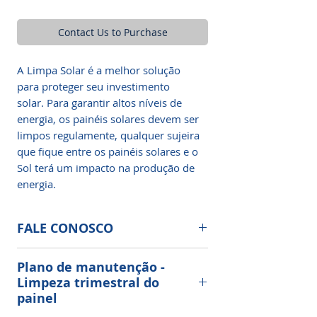
Contact Us to Purchase
A Limpa Solar é a melhor solução
para proteger seu investimento
solar. Para garantir altos níveis de
energia, os painéis solares devem ser
limpos regulamente, qualquer sujeira
que fique entre os painéis solares e o
Sol terá um impacto na produção de
energia.
FALE CONOSCO
Limpeza e Manutenção de Painéis
Plano de manutenção -
Solares Fotovoltaicos
Limpeza trimestral do
painel
Nossa limpeza, sua economia!