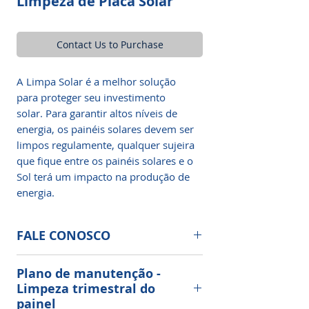
Limpeza de Placa Solar
Contact Us to Purchase
A Limpa Solar é a melhor solução
para proteger seu investimento
solar. Para garantir altos níveis de
energia, os painéis solares devem ser
limpos regulamente, qualquer sujeira
que fique entre os painéis solares e o
Sol terá um impacto na produção de
energia.
FALE CONOSCO
Limpeza e Manutenção de Painéis
Plano de manutenção -
Solares Fotovoltaicos.☀️
Limpeza trimestral do
painel