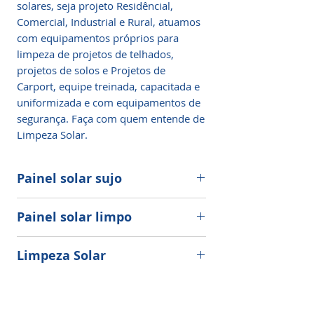
solares, seja projeto Residêncial,
Comercial, Industrial e Rural, atuamos
com equipamentos próprios para
limpeza de projetos de telhados,
projetos de solos e Projetos de
Carport, equipe treinada, capacitada e
uniformizada e com equipamentos de
segurança. Faça com quem entende de
Limpeza Solar.
Painel solar sujo
A poeira acumulada nos painéis
Painel solar limpo
solares diminuem sua capacidade de
desempenho.
Os painéis solares funcionam
Limpeza Solar
permitindo que a luz entre nas células
Se você deixar seus painéis solares
solares.
sujos, eles não terão o desempenho
Para garantir altos níveis de
Limpeza de Placa Solar
ideal.
energia, os paines solares devem
Quanto mais luz atinge um painel,