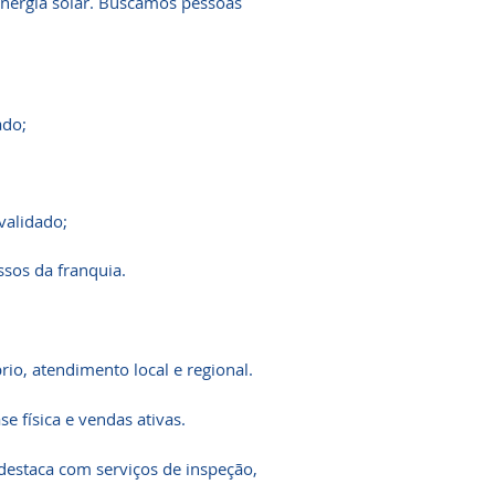
energia solar. Buscamos pessoas
ado;
validado;
ssos da franquia.
rio, atendimento local e regional.
 física e vendas ativas.
estaca com serviços de inspeção,