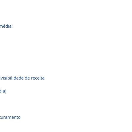
média:
isibilidade de receita
ia)
aturamento