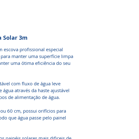
a Solar 3m
 escova profissional especial
ara manter uma superfície limpa
manter uma ótima eficiência do seu
tável com fluxo de água leve
 água através da haste ajustável
ipos de alimentação de água.
u 60 cm, possui orifícios para
odo que água passe pelo painel
os painéis solares mais dificeis de