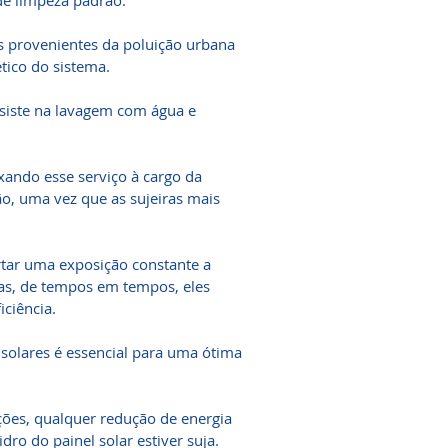
de limpeza padrão.
as provenientes da poluição urbana
ico do sistema.
siste na lavagem com água e
ando esse serviço à cargo da
ão, uma vez que as sujeiras mais
rtar uma exposição constante a
mas, de tempos em tempos, eles
ciência.
solares é essencial para uma ótima
ções, qualquer redução de energia
dro do painel solar estiver suja.