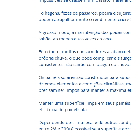
impossíveis se usassem um bastão, material 
Folhagens, fezes de pássaros, poeira e sujeir
podem atrapalhar muito o rendimento energét
A grosso modo, a manutenção das placas con
sabão, ao menos duas vezes ao ano.
Entretanto, muitos consumidores acabam deix
própria chuva, o que pode complicar a situaç
consistentes não sairão com a água da chuva.
Os painéis solares são construídos para supo
diversos elementos e condições climáticas, 
precisam ser limpos para manter a máxima efi
Manter uma superfície limpa em seus painéis 
eficiência do painel solar.
Dependendo do clima local e de outras condi
entre 2% e 30% é possível se a superfície do vi