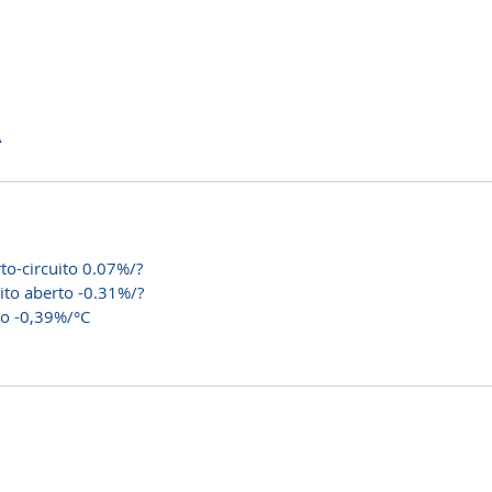
A
to-circuito 0.07%/?
ito aberto -0.31%/?
co -0,39%/°C