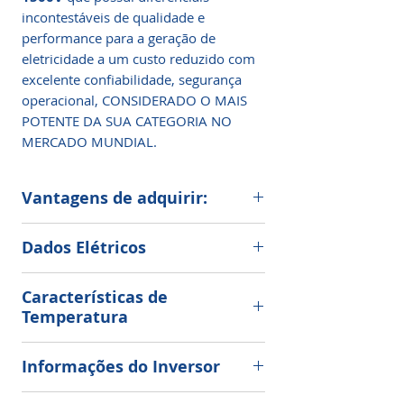
incontestáveis de qualidade e
performance para a geração de
eletricidade a um custo reduzido com
excelente confiabilidade, segurança
operacional, CONSIDERADO O MAIS
POTENTE DA SUA CATEGORIA NO
MERCADO MUNDIAL.
Vantagens de adquirir:
RENDIMENTO SUPERIOR E ALTA
Dados Elétricos
PERFORMACE
Saída de alta potência graças à
Potência no ponto máximo de
avançada tecnologia de barramento
Características de
potência - 365W
com 6 vias (6 BUSBAR) e excelente
Temperatura
Corrente de Curto Circuito - 9,75A
desempenho em condições reais.
Tensão em Circuito Aberto - 48,16V
Coeficiente de temperatura (Pmax)
Corrente no ponto máximo de
Informações do Inversor
-0.39% / °C
BAIXO CUSTO NA GERAÇÃO DE
potência - 9,27A
Coeficiente de temperatura (Voc) -0.28
ENERGIA
Tensão no ponto máximo de potência -
Dados técnicos Sunny Highpower