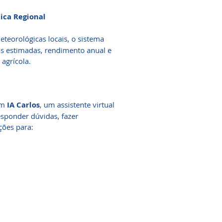
tica Regional
teorológicas locais, o sistema
das estimadas, rendimento anual e
agrícola.
om
IA Carlos
, um assistente virtual
esponder dúvidas, fazer
ções para: