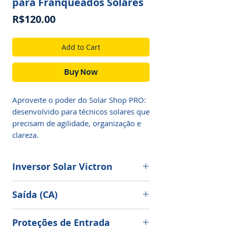
para Franqueados Solares
Price
R$120.00
Add to Cart
Buy Now
Aproveite o poder do Solar Shop PRO: 
desenvolvido para técnicos solares que 
precisam de agilidade, organização e 
clareza.
Inversor Solar Victron
Capacidade de trifásico
Saída (CA)
Além da conexão em paralelo, três
Potência atribuída 50.000W
unidades do mesmo modelo podem
Proteções de Entrada