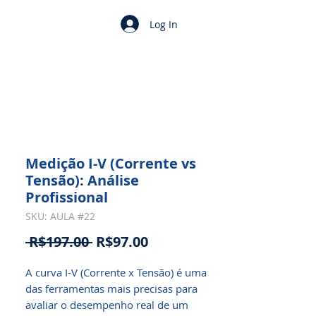
Log In
Medição I-V (Corrente vs
Tensão): Análise
Profissional
SKU: AULA #22
Regular
Sale
 R$197.00 
R$97.00
Price
Price
A curva I-V (Corrente x Tensão) é uma 
das ferramentas mais precisas para 
avaliar o desempenho real de um 