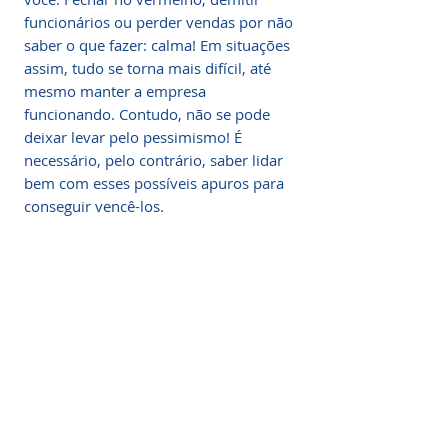
funcionários ou perder vendas por não
saber o que fazer: calma! Em situações
assim, tudo se torna mais difícil, até
mesmo manter a empresa
funcionando. Contudo, não se pode
deixar levar pelo pessimismo! É
necessário, pelo contrário, saber lidar
bem com esses possíveis apuros para
conseguir vencê-los.
Guia para período de crise
Clique Aqui Para Começar Agora!
O que você vai aprender
Compra 100% segura! Receba
IMEDIATAMENTE seu acesso por E-
Criando/inovando na crise;
MAIL após a confirmação do
Fale Conosco
pagamento.
Se destaque dos seus concorrentes;
Fornecemos atendimento
Se você assim como muitos brasileiros
especializado em energia