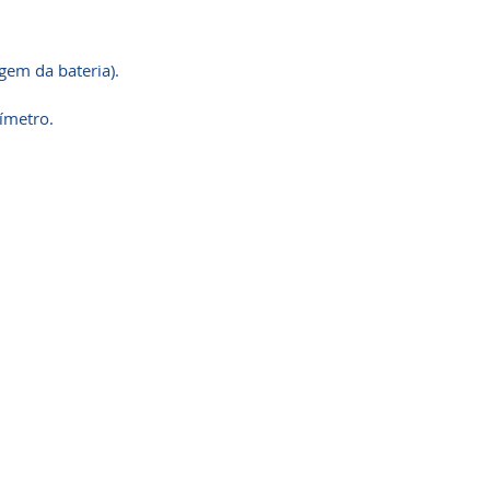
agem da bateria).
ímetro.