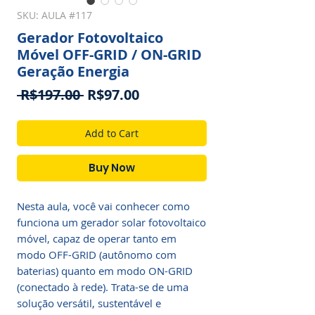
SKU: AULA #117
Gerador Fotovoltaico
Móvel OFF-GRID / ON-GRID
Geração Energia
Regular
Sale
 R$197.00 
R$97.00
Price
Price
Add to Cart
Buy Now
Nesta aula, você vai conhecer como 
funciona um gerador solar fotovoltaico 
móvel, capaz de operar tanto em 
modo OFF-GRID (autônomo com 
baterias) quanto em modo ON-GRID 
(conectado à rede). Trata-se de uma 
solução versátil, sustentável e 