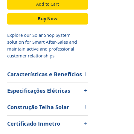
Add to Cart
Buy Now
Explore our Solar Shop System 
solution for Smart After-Sales and 
maintain active and professional 
customer relationships.
Características e Benefícios
A melhor e única telha geradora de
Especificações Elétricas
energia limpa.
Potência STC
: 1000w/m2, AM
As telhas fotovoltaicas Ecosolaroof
Construção Telha Solar
1,5,25C
SOS Amazônia W230 ® são
Encapsulamento:
Células
produzidas no sistema de
Potência Máxima (Pmax)
230W
Certificado Inmetro
fotovoltaicas totalmente laminadas e
pultrusão, um processo contínuo
seladas