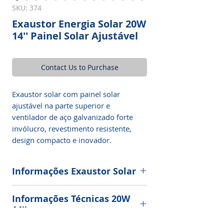
SKU: 374
Exaustor Energia Solar ​​​​​​​20W
14'' Painel Solar Ajustável
Contact Us to Purchase
Exaustor solar com painel solar
ajustável na parte superior e
ventilador de aço galvanizado forte
invólucro, revestimento resistente,
design compacto e inovador.
Informações Exaustor Solar
Exaustor solar de telhado com
Informações Técnicas 20W
fluxo axial autônomo
14''
O ambiente está igual uma sauna no