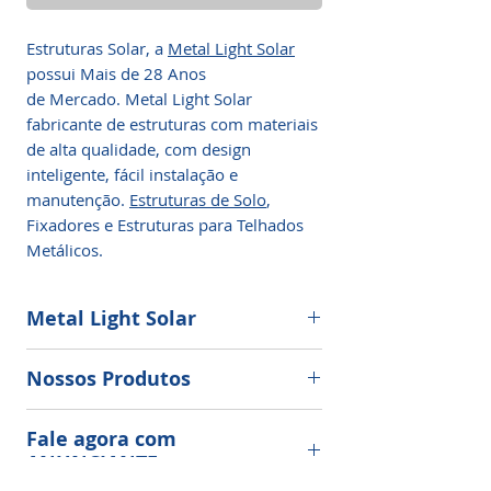
Estruturas Solar, a
Metal Light Solar
possui Mais de 28 Anos
de Mercado. Metal Light Solar
fabricante de estruturas com materiais
de alta qualidade, com design
inteligente, fácil instalação e
manutenção.
Estruturas de Solo
,
Fixadores e Estruturas para Telhados
Metálicos.
Metal Light Solar
Quando você adquire uma estrutura
Nossos Produtos
Metal Light Solar, você conta
com Materiais Inteligentes, que
Estrutura para o Solo
:
agilizam o processo de manutenção e
Fale agora com
Maior durabilidade, estrutura de aço
montagem.
ANUNCIANTE
galvanizada a fogo.