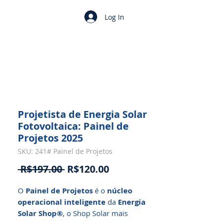
Log In
Projetista de Energia Solar
Fotovoltaica: Painel de
Projetos 2025
SKU: 241# Painel de Projetos
Regular
Sale
 R$197.00 
R$120.00
Price
Price
O
Painel de Projetos
é o
núcleo
operacional inteligente
da
Energia
Solar Shop®
, o Shop Solar mais