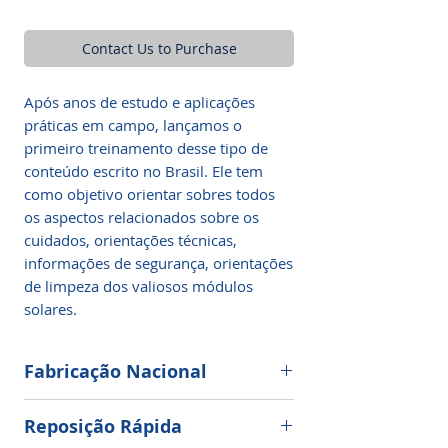
Contact Us to Purchase
Após anos de estudo e aplicações
práticas em campo, lançamos o
primeiro treinamento desse tipo de
conteúdo escrito no Brasil. Ele tem
como objetivo orientar sobres todos
os aspectos relacionados sobre os
cuidados, orientações técnicas,
informações de segurança, orientações
de limpeza dos valiosos módulos
solares.
Fabricação Nacional
Algumas das vantagens em adquirir
Reposição Rápida
equipamentos como os da Limpeza