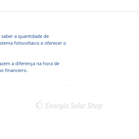
 saber a quantidade de
stema fotovoltaico e oferecer o
fazem a diferença na hora de
no financeiro.
.
Somos a marca líder em energia solar no Brasil. Encontre a
unidade mais próxima de você e
comece a economizar agora
!