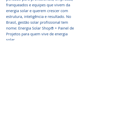
franqueados e equipes que vivem da
energia solar e querem crescer com
estrutura, inteligência e resultado. No
Brasil, gestão solar profissional tem
nome: Energia Solar Shop® + Painel de
Projetos para quem vive de energia
solar.
O Ecossistema Mais
Completo em Gestão Solar
Da gestão de projetos à organização de
equipes, a
Energia Solar Shop®
entrega o ecossistema mais moderno,
eficiente e profissional do setor solar
brasileiro.
Muito além de uma plataforma, somos
o
workspace oficial
para empresas,