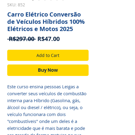
SKU: 852
Carro Elétrico Conversão
de Veículos Híbridos 100%
Elétricos e Motos 2025
Regular
Sale
 R$297.00 
R$47.00
Price
Price
Add to Cart
Buy Now
Este curso ensina pessoas Leigas a
converter seus veículos de combustão
interna para Híbrido (Gasolina, gás,
álcool ou diesel / elétrico), ou seja, o
veículo funcionara com dois
"combustíveis" onde um deles é a
eletricidade que é mais barata e pode