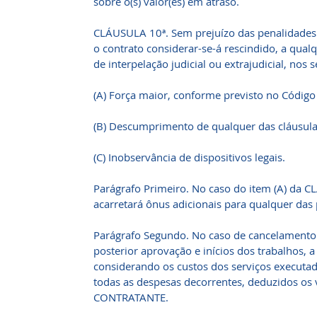
sobre o(s) valor(es) em atraso.
CLÁUSULA 10ª. Sem prejuízo das penalidades 
o contrato considerar-se-á rescindido, a qu
de interpelação judicial ou extrajudicial, nos 
(A) Força maior, conforme previsto no Código C
(B) Descumprimento de qualquer das cláusula
(C) Inobservância de dispositivos legais.
Parágrafo Primeiro. No caso do item (A) da C
acarretará ônus adicionais para qualquer das 
Parágrafo Segundo. No caso de cancelament
posterior aprovação e inícios dos trabalhos,
considerando os custos dos serviços executa
todas as despesas decorrentes, deduzidos os 
CONTRATANTE.