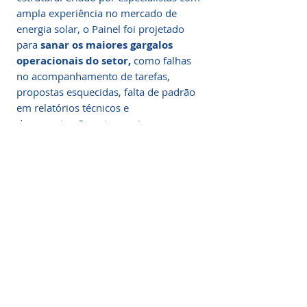
ampla experiência no mercado de
energia solar, o Painel foi projetado
para
sanar os maiores gargalos
operacionais do setor,
como falhas
no acompanhamento de tarefas,
propostas esquecidas, falta de padrão
em relatórios técnicos e
desorganização entre equipes.
A Base de Organização da
Nova Geração Solar
Painel de Projetos: Controle Total,
Organização Visual e Produtividade
em Cada Etapa da sua Operação
Solar
O
Painel de Projetos
é o sistema
ideal para empresas e profissionais