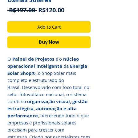
Regular
Sale
 R$197.00 
R$120.00
Price
Price
Add to Cart
Buy Now
O
Painel de Projetos
é o
núcleo
operacional inteligente
da
Energia
Solar Shop®
, o Shop Solar mais
completo e estruturado do
Brasil. Desenvolvido com foco total no
setor fotovoltaico nacional, o sistema
combina
organização visual, gestão
estratégica, automação e alta
performance
, oferecendo tudo o que
empresas e profissionais solares
precisam para crescer com
estrutura. Criado por especialistas com