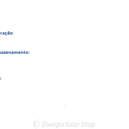
ração:
mazenamento:
o
.