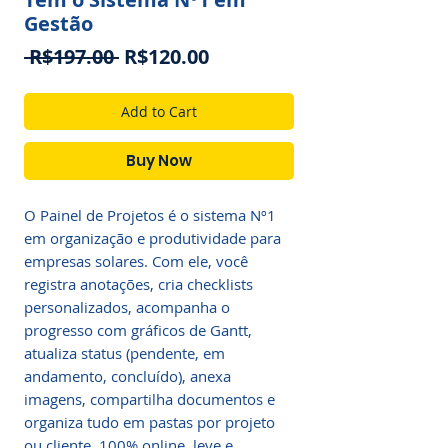
Gestão
Regular
Sale
 R$197.00 
R$120.00
Price
Price
Add to Cart
Buy Now
O Painel de Projetos é o sistema Nº1
em organização e produtividade para
empresas solares. Com ele, você
registra anotações, cria checklists
personalizados, acompanha o
progresso com gráficos de Gantt,
atualiza status (pendente, em
andamento, concluído), anexa
imagens, compartilha documentos e
organiza tudo em pastas por projeto
ou cliente. 100% online, leve e