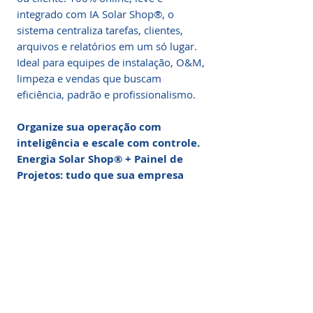
integrado com IA Solar Shop®, o
sistema centraliza tarefas, clientes,
arquivos e relatórios em um só lugar.
Ideal para equipes de instalação, O&M,
limpeza e vendas que buscam
eficiência, padrão e profissionalismo.
Organize sua operação com
inteligência e escale com controle.
Energia Solar Shop® + Painel de
Projetos: tudo que sua empresa
precisa para crescer com estrutura.
Painel de Projetos: O
Sistema de Gestão
Definitivo
O Painel de Projetos é o sistema
Nº1 do Brasil em organização,