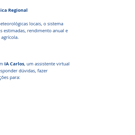
tica Regional
teorológicas locais, o sistema
das estimadas, rendimento anual e
agrícola.
om
IA Carlos
, um assistente virtual
esponder dúvidas, fazer
ções para: