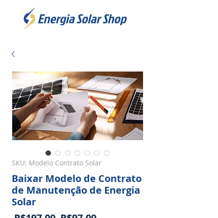
SKU: Modelo Contrato Solar
Baixar Modelo de Contrato
de Manutenção de Energia
Solar
Regular
Sale
 R$197.00 
R$97.00