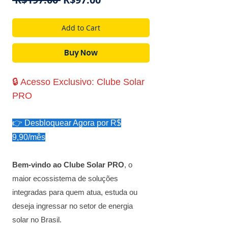
Price
Price
Add to Cart
Buy Now
🔒 Acesso Exclusivo: Clube Solar
PRO
👉 Desbloquear Agora por R$
9,90/mês
Bem-vindo ao Clube Solar PRO
, o
maior ecossistema de soluções
integradas para quem atua, estuda ou
deseja ingressar no setor de energia
solar no Brasil.