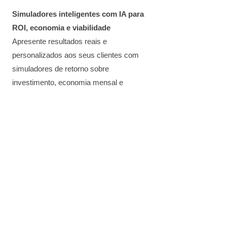
Simuladores inteligentes com IA para
ROI, economia e viabilidade
Apresente resultados reais e
personalizados aos seus clientes com
simuladores de retorno sobre
investimento, economia mensal e
viabilidade técnica. Gere confiança e
feche mais projetos com facilidade.
Painel completo para gerenciar ordens
de serviço, clientes e projetos
Controle total das suas operações: crie,
edite e acompanhe ordens de serviço,
mantenha o histórico de cada cliente e
monitore o andamento de cada projeto
em um único lugar, com praticidade e