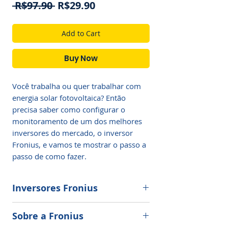
Regular
Sale
 R$97.90 
R$29.90
Price
Price
Add to Cart
Buy Now
Você trabalha ou quer trabalhar com
energia solar fotovoltaica? Então
precisa saber como configurar o
monitoramento de um dos melhores
inversores do mercado, o inversor
Fronius, e vamos te mostrar o passo a
passo de como fazer.
Inversores Fronius
Para a Fronius, o foco não reside no
Sobre a Fronius
produto individual, mas em soluções