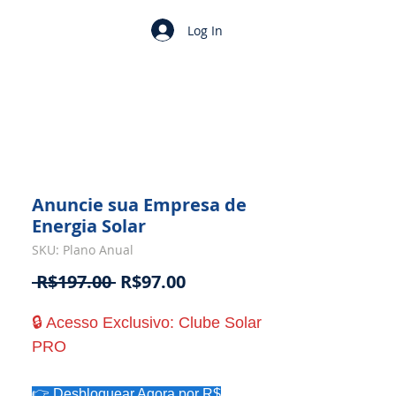
Log In
Anuncie sua Empresa de
Energia Solar
SKU: Plano Anual
Regular
Sale
 R$197.00 
R$97.00
Price
Price
🔒 Acesso Exclusivo: Clube Solar
PRO
👉 Desbloquear Agora por R$