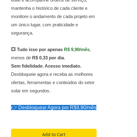
edite e acompanhe ordens de serviço,
mantenha o histórico de cada cliente e
monitore o andamento de cada projeto em
um único lugar, com praticidade e
segurança.
💥 Tudo isso por apenas
R$ 9,90/mês
,
menos de
R$ 0,33 por dia
.
Sem fidelidade. Acesso imediato.
Desbloqueie agora e receba as melhores
ofertas, ferramentas e conteúdos do setor
solar em segundos.
👉 Desbloquear Agora por R$9,90/mês
Add to Cart