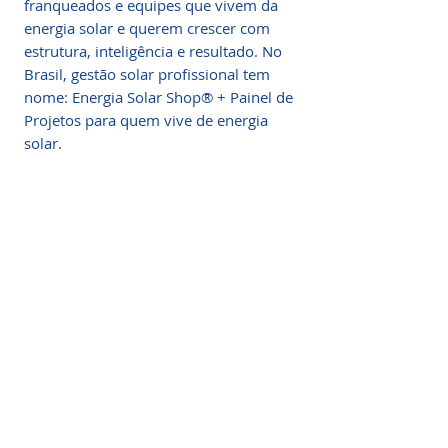
franqueados e equipes que vivem da
energia solar e querem crescer com
estrutura, inteligência e resultado. No
Brasil, gestão solar profissional tem
nome: Energia Solar Shop® + Painel de
Projetos para quem vive de energia
solar.
O Ecossistema Mais
Completo em Gestão Solar
Da gestão de projetos à organização de
equipes, a
Energia Solar Shop®
entrega o ecossistema mais moderno,
eficiente e profissional do setor solar
brasileiro.
Muito além de uma plataforma, somos
o
workspace oficial
para empresas,
técnicos e franqueados que precisam