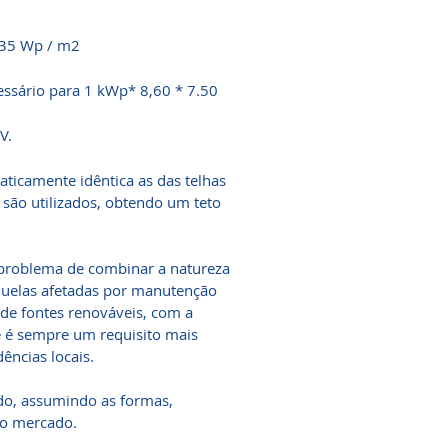
35 Wp / m2
sário para 1 kWp* 8,60 * 7.50
V.
raticamente idêntica as das telhas
ão utilizados, obtendo um teto
o problema de combinar a natureza
aquelas afetadas por manutenção
 de fontes renováveis, com a
e é sempre um requisito mais
ências locais.
ado, assumindo as formas,
do mercado.