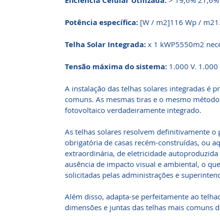
Eficiência Celular Utilizada:
> 19,6% 21,6%
Potência específica:
[W / m2]116 Wp / m21
Telha Solar Integrada:
x 1 kWP5550m2 neces
Tensão máxima do sistema:
1.000 V. 1.000 
A instalação das telhas solares integradas é p
comuns. As mesmas tiras e o mesmo método s
fotovoltaico verdadeiramente integrado.
As telhas solares resolvem definitivamente 
obrigatória de casas recém-construídas, ou 
extraordinária, de eletricidade autoproduzida
ausência de impacto visual e ambiental, o qu
solicitadas pelas administrações e superintend
Além disso, adapta-se perfeitamente ao telh
dimensões e juntas das telhas mais comuns 