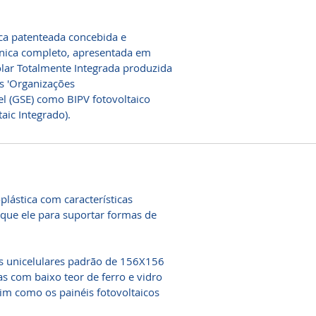
ica patenteada concebida e
ônica completo, apresentada em
Solar Totalmente Integrada produzida
s 'Organizações
l (GSE) como BIPV fotovoltaico
aic Integrado).
plástica com características
 que ele para suportar formas de
as unicelulares padrão de 156X156
s com baixo teor de ferro e vidro
sim como os painéis fotovoltaicos