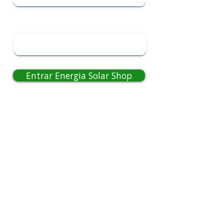
WhatsApp
Entrar Energia Solar Shop
✅ Equipamentos e sistemas CRM gestão
✅ Kits completos com 30% de desconto
✅ Cursos, serviços e oportunidades
✅ Área restrita com fornecedores
A
Energia Solar Shop
é referência
nacional desde 2012. Mais de 15.000
acessos liberados.