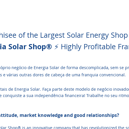
isee of the Largest Solar Energy Shop 
ia Solar Shop®
⚡ Highly Profitable Fr
róprio negócio de Energia Solar de forma descomplicada, sem se 
os e várias outras dores de cabeça de uma franquia convencional.
ais de Energia Solar. Faça parte deste modelo de negócio inovado
e conquiste a sua independência financeira! Trabalhe no seu ritm
 attitude, market knowledge and good relationships?
olar Shop® is an innovative company that has revolutionized the so