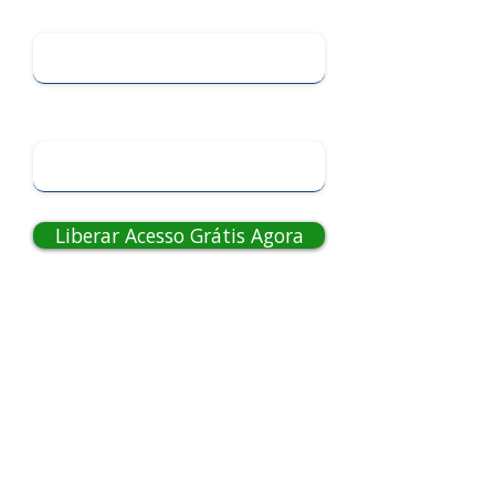
Nome
WhatsApp
Liberar Acesso Grátis Agora
✅ Equipamentos homologados
✅ Kits completos com até 30% de desconto
✅ Cursos, serviços e oportunidades
imperdíveis
✅ Área restrita com fornecedores e ofertas
Acesso gratuito
por tempo limitado. 🔐