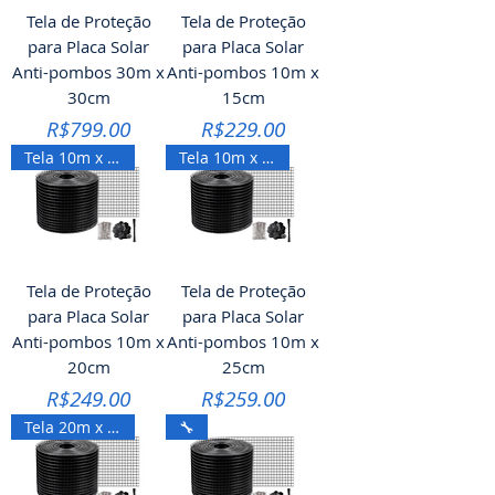
Tela de Proteção
Tela de Proteção
para Placa Solar
para Placa Solar
Anti-pombos 30m x
Anti-pombos 10m x
30cm
15cm
Price
Price
R$799.00
R$229.00
Tela 10m x 20cm
Tela 10m x 25cm
Tela de Proteção
Tela de Proteção
para Placa Solar
para Placa Solar
Anti-pombos 10m x
Anti-pombos 10m x
20cm
25cm
Price
Price
R$249.00
R$259.00
Tela 20m x 20cm
🔧