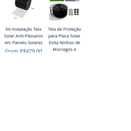
Kit Instalação Tela
Tela de Proteção
Solar Anti-Pássaros
para Placa Solar
em Painéis Solares
Evita Ninhos de
Morcegos e
Sale Price
From
R$479.00
Pombos
Sale Price
From
R$229.00
Tela Proteção Painel Solar
Tela Proteção Painel Solar
Tela de Proteção
Tela de Proteção
para Placa Solar
Painel Solar Anti-
Evita Ninhos de
pombos
Pombos e
Sale Price
From
R$350.00