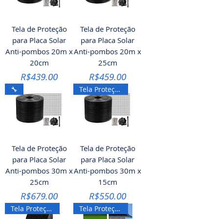
Tela de Proteção
Tela de Proteção
para Placa Solar
para Placa Solar
Anti-pombos 20m x
Anti-pombos 20m x
20cm
25cm
Price
Price
R$439.00
R$459.00
🔧
Tela Proteção Placa Solar
Tela de Proteção
Tela de Proteção
para Placa Solar
para Placa Solar
Anti-pombos 30m x
Anti-pombos 30m x
25cm
15cm
Price
Price
R$679.00
R$550.00
Tela Proteção Placa Solar
Tela Proteção Placa Solar